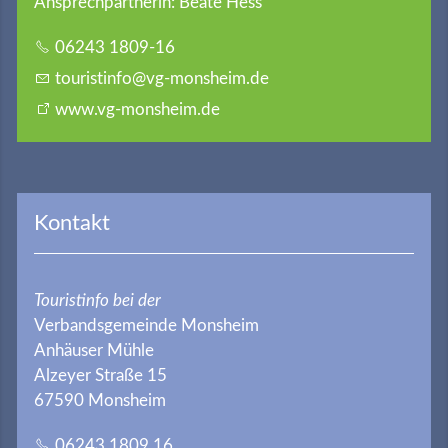
Ansprechpartnerin: Beate Hess
06243 1809-16
t
r
st
nf
vg-m
nsh
m
d
www.vg-monsheim.de
Kontakt
Touristinfo bei der
Verbandsgemeinde Monsheim
Anhäuser Mühle
Alzeyer Straße 15
67590 Monsheim
06243 1809 16