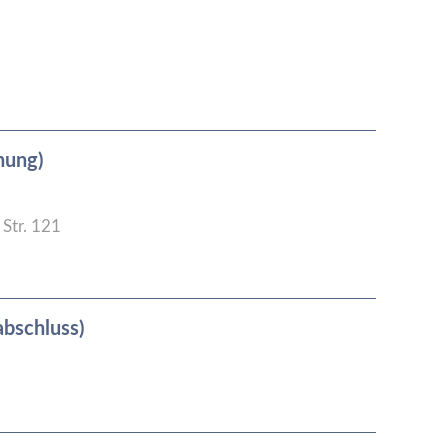
hung)
Str. 121
abschluss)