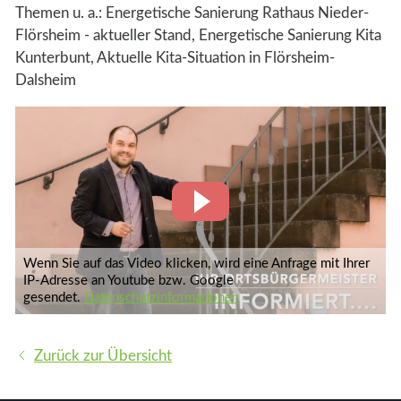
Historie
Themen u. a.: Energetische Sanierung Rathaus Nieder-
Flörsheim - aktueller Stand, Energetische Sanierung Kita
Impressum
Kunterbunt, Aktuelle Kita-Situation in Flörsheim-
Dalsheim
Datenschutz
Seite drucken
Wenn Sie auf das Video klicken, wird eine Anfrage mit Ihrer
IP-Adresse an Youtube bzw. Google
gesendet.
Datenschutzinformationen
Zurück zur Übersicht