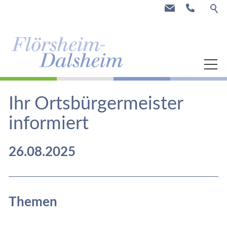
Aktuell
Ihr Ortsbürgermeister
Gemeinde
informiert
Freizeit & Tourismus
26.08.2025
Highlights
Themen
Weinbau